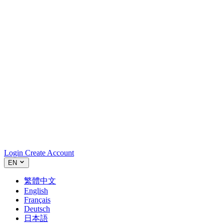
Login
Create Account
EN
繁體中文
English
Français
Deutsch
日本語