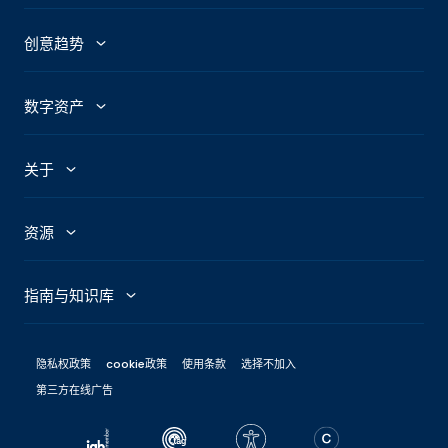
广告主
创意趋势
Abby：AI广告助手
广告趋势
数字资产
GenAI Ad Maker
热门话题
媒体
关于
Creative Shop
热门图片
Newsroom
我们的故事
Connexity
资源
标题分析工具
Taboola News
社会责任
Marketing Hub
指南与知识库
Skimlinks
招贤纳士
工程师博客
成效行銷入門指南
隐私权政策
cookie政策
使用条款
选择不加入
办公室
所有资源
第三方在线广告
經濟衰退中的行銷策略
新闻中心
品牌指南