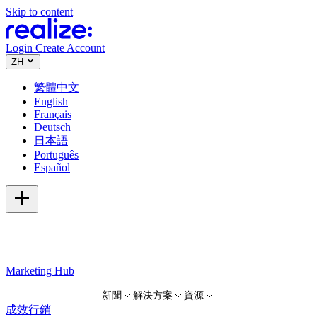
Skip to content
Login
Create Account
ZH
繁體中文
English
Français
Deutsch
日本語
Português
Español
Marketing Hub
新聞
解決方案
資源
成效行銷