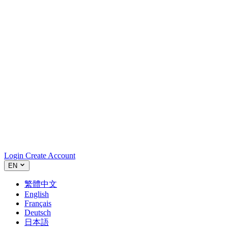
Login
Create Account
EN
繁體中文
English
Français
Deutsch
日本語