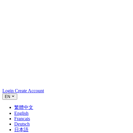
Login
Create Account
EN
繁體中文
English
Français
Deutsch
日本語