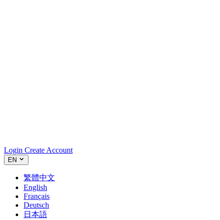
Login
Create Account
EN
繁體中文
English
Français
Deutsch
日本語