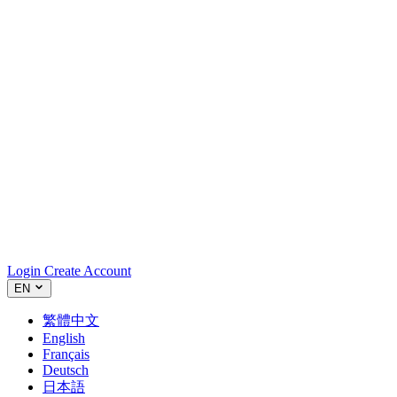
Login
Create Account
EN
繁體中文
English
Français
Deutsch
日本語