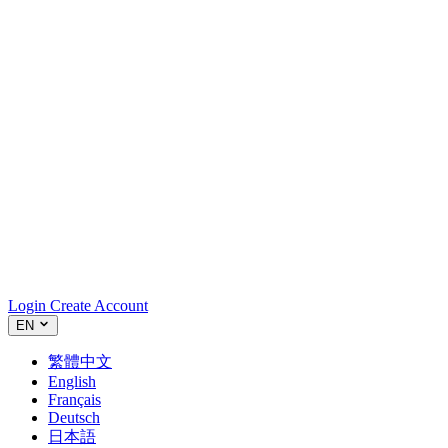
Login
Create Account
EN
繁體中文
English
Français
Deutsch
日本語