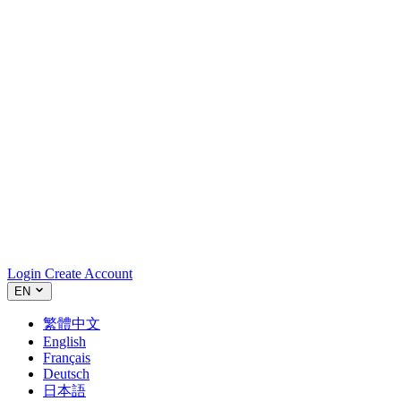
Login
Create Account
EN
繁體中文
English
Français
Deutsch
日本語