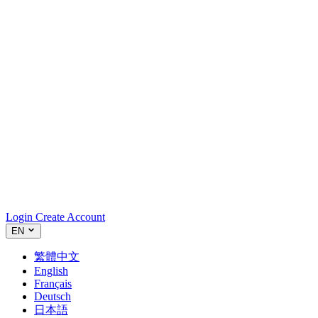
Login
Create Account
EN
繁體中文
English
Français
Deutsch
日本語