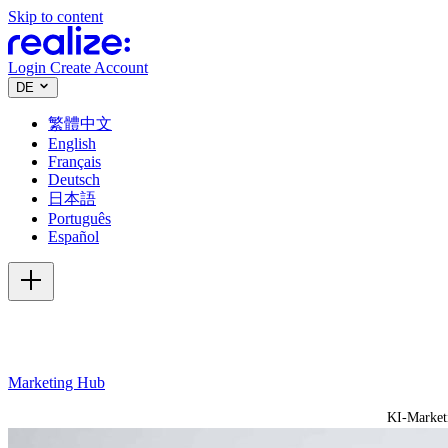
Skip to content
Login
Create Account
DE
繁體中文
English
Français
Deutsch
日本語
Português
Español
Marketing Hub
KI-Market