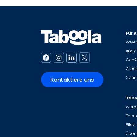
Für A
Adver
Abby:
GenA
Creat
Conne
Kontaktiere uns
Tabo
Werbe
Them
Bilde
Übers