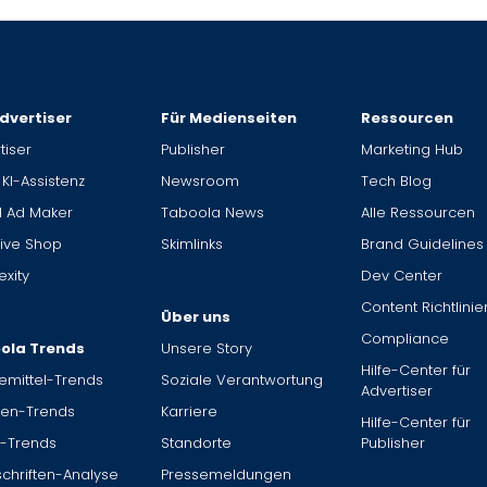
dvertiser
Für Medienseiten
Ressourcen
tiser
Publisher
Marketing Hub
 KI-Assistenz
Newsroom
Tech Blog
I Ad Maker
Taboola News
Alle Ressourcen
ive Shop
Skimlinks
Brand Guidelines
xity
Dev Center
Content Richtlinie
Über uns
Compliance
ola Trends
Unsere Story
Hilfe-Center für
mittel-Trends
Soziale Verantwortung
Advertiser
en-Trends
Karriere
Hilfe-Center für
r-Trends
Standorte
Publisher
chriften-Analyse
Pressemeldungen