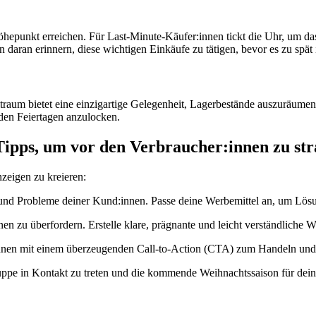
epunkt erreichen. Für Last-Minute-Käufer:innen tickt die Uhr, um das 
 daran erinnern, diese wichtigen Einkäufe zu tätigen, bevor es zu spät i
 Zeitraum bietet eine einzigartige Gelegenheit, Lagerbestände auszuräu
den Feiertagen anzulocken.
Tipps, um vor den Verbraucher:innen zu str
zeigen zu kreieren:
 und Probleme deiner Kund:innen. Passe deine Werbemittel an, um Lösu
en zu überfordern. Erstelle klare, prägnante und leicht verständliche W
en mit einem überzeugenden Call-to-Action (CTA) zum Handeln und ver
gruppe in Kontakt zu treten und die kommende Weihnachtssaison für de