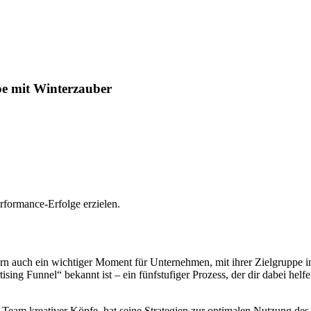
pe mit Winterzauber
rformance-Erfolge erzielen.
ndern auch ein wichtiger Moment für Unternehmen, mit ihrer Zielgruppe 
ising Funnel“ bekannt ist – ein fünfstufiger Prozess, der dir dabei helf
Team kreativer Köpfe, hat seine Strategien zur optimalen Nutzung des