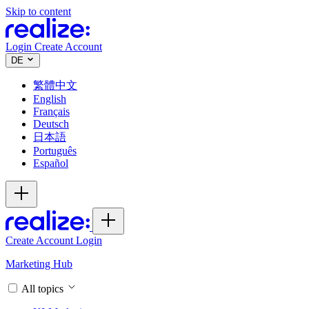
Skip to content
Login
Create Account
DE
繁體中文
English
Français
Deutsch
日本語
Português
Español
Create Account
Login
Marketing Hub
All topics