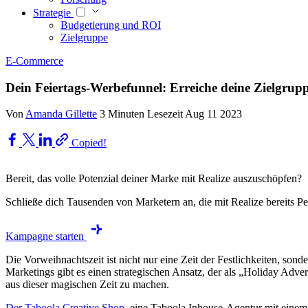
Strategie
Budgetierung und ROI
Zielgruppe
E-Commerce
Dein Feiertags-Werbefunnel: Erreiche deine Zielgrup
Von
Amanda Gillette
3 Minuten Lesezeit
Aug 11 2023
Copied!
Bereit, das volle Potenzial deiner Marke mit Realize auszuschöpfen?
Schließe dich Tausenden von Marketern an, die mit Realize bereits Pe
Kampagne starten
Die Vorweihnachtszeit ist nicht nur eine Zeit der Festlichkeiten, so
Marketings gibt es einen strategischen Ansatz, der als „Holiday Advert
aus dieser magischen Zeit zu machen.
Der Taboola Creative Shop
, eine Taboola Inhouse-Agentur mit einem 