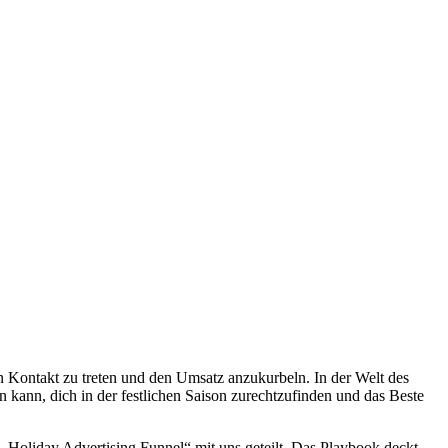
in Kontakt zu treten und den Umsatz anzukurbeln. In der Welt des
en kann, dich in der festlichen Saison zurechtzufinden und das Beste
 „Holiday Advertising Funnel“ mit uns geteilt. Das Playbook deckt