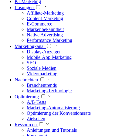
KI-Marketing
Lösungen
Affiliate-Marketing
Content-Marketing
E-Commerce
Markenbekanntheit
Native Advertising
Performance-Marketing
Marketingkanal
Display-Anzeigen
Mobile-App-Marketing
SEO
Soziale Medien
Videomarketing
Nachrichten
Branchentrends
Marketing-Technologie
Optimierung
A/B-Tests
Marketing-Automatisierung
Optimierung der Konversionsrate
Zielseiten
Ressourcen
Anleitungen und Tutorials
Forschung