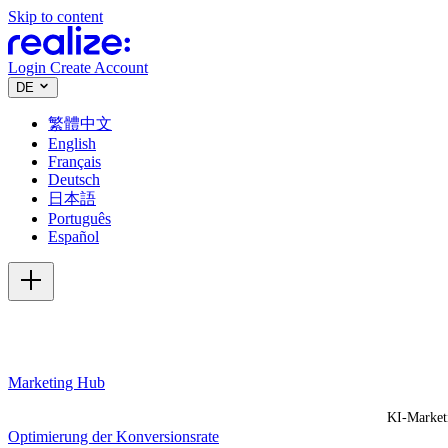
Skip to content
Login
Create Account
DE
繁體中文
English
Français
Deutsch
日本語
Português
Español
Marketing Hub
KI-Market
Optimierung der Konversionsrate