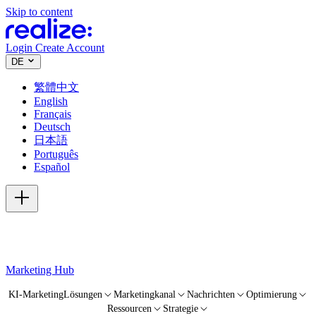
Skip to content
Login
Create Account
DE
繁體中文
English
Français
Deutsch
日本語
Português
Español
Marketing Hub
KI-Marketing
Lösungen
Marketingkanal
Nachrichten
Optimierung
Ressourcen
Strategie