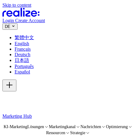
Skip to content
Login
Create Account
DE
繁體中文
English
Français
Deutsch
日本語
Português
Español
Marketing Hub
KI-Marketing
Lösungen
Marketingkanal
Nachrichten
Optimierung
Ressourcen
Strategie