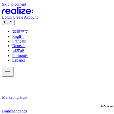
Skip to content
Login
Create Account
DE
繁體中文
English
Français
Deutsch
日本語
Português
Español
Marketing Hub
KI-Market
Branchentrends