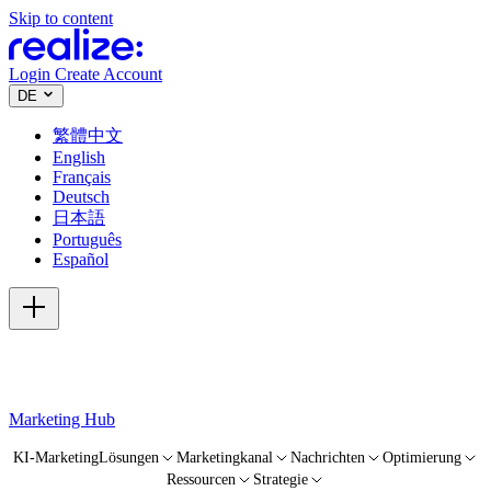
Skip to content
Login
Create Account
DE
繁體中文
English
Français
Deutsch
日本語
Português
Español
Marketing Hub
KI-Marketing
Lösungen
Marketingkanal
Nachrichten
Optimierung
Ressourcen
Strategie