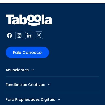
Fale Conosco
Anunciantes
Anunciantes
Tendências Criativas
Abby: Assistente de Anúncios com IA
Tendências de Publicidade
Para Propriedades Digitais