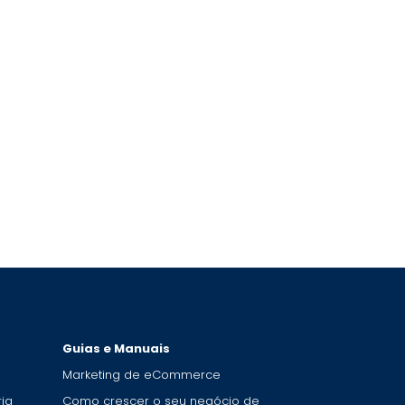
Guias e Manuais
Marketing de eCommerce
ia
Como crescer o seu negócio de