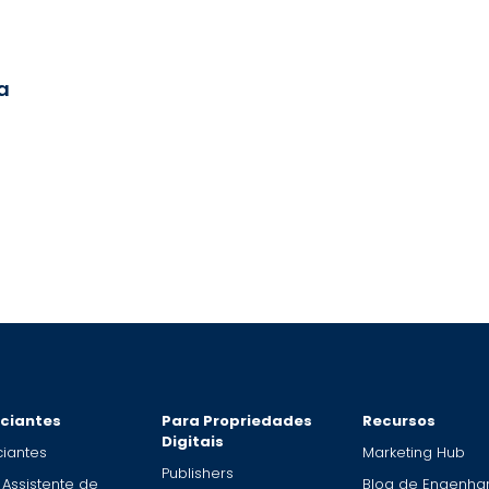
a
ciantes
Para Propriedades
Recursos
Digitais
iantes
Marketing Hub
Publishers
 Assistente de
Blog de Engenhar