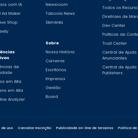
ios com IA
Newsroom
Todos os Recurs
I Ad Maker
Taboola News
Diretrizes de Mar
ive Shop
Skimlinks
Dev Center
xity
Políticas de Con
Sobre
Trust Center
ências
Nossa História
Central de Ajuda
tivas
Anunciantes
Carreiras
ências de
Central de Ajuda
Escritórios
cidade
Publishers
Imprensa
os em Alta
Gestão
ens em Alta
Board
ine Analyzer
 de uso
Cancelar Inscrição
Publicidade on-line de terceiros
Política de