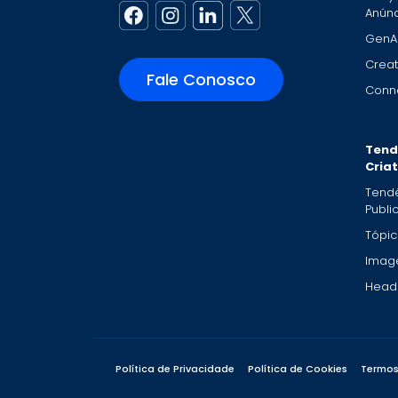
Anúnc
GenA
Creat
Fale Conosco
Conne
Tend
Cria
Tend
Publi
Tópic
Imag
Headl
Política de Privacidade
Política de Cookies
Termos