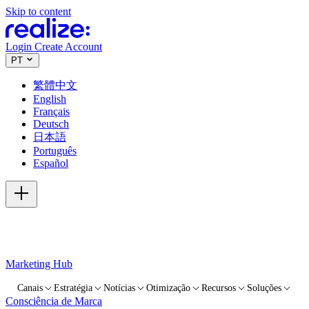
Skip to content
Login
Create Account
PT
繁體中文
English
Français
Deutsch
日本語
Português
Español
Marketing Hub
Canais
Estratégia
Notícias
Otimização
Recursos
Soluções
Consciência de Marca