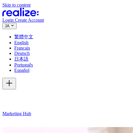
Skip to content
Login
Create Account
JA
繁體中文
English
Français
Deutsch
日本語
Português
Español
Marketing Hub