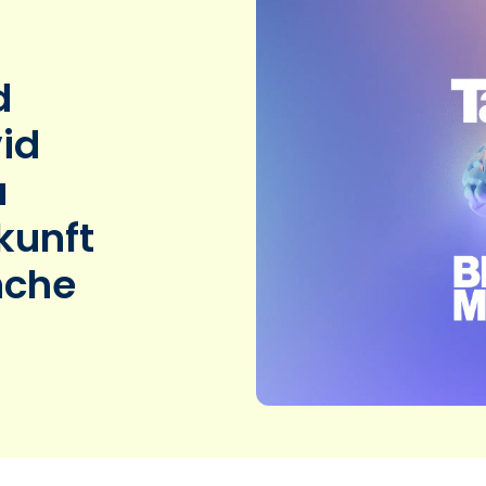
d
id
a
kunft
nche