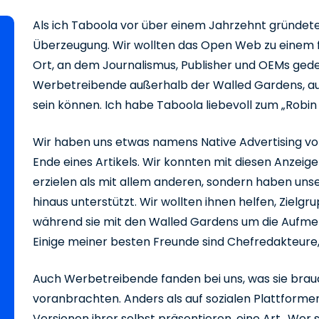
Als ich Taboola vor über einem Jahrzehnt gründete,
Überzeugung. Wir wollten das Open Web zu einem
Ort, an dem Journalismus, Publisher und OEMs gede
Werbetreibende außerhalb der Walled Gardens, auß
sein können. Ich habe Taboola liebevoll zum „Robi
Wir haben uns etwas namens Native Advertising 
Ende eines Artikels. Wir konnten mit diesen Anzei
erzielen als mit allem anderen, sondern haben unse
hinaus unterstützt. Wir wollten ihnen helfen, Ziel
während sie mit den Walled Gardens um die Aufme
Einige meiner besten Freunde sind Chefredakteure,
Auch Werbetreibende fanden bei uns, was sie brauch
voranbrachten. Anders als auf sozialen Plattforme
Versionen ihrer selbst präsentieren, eine Art „We