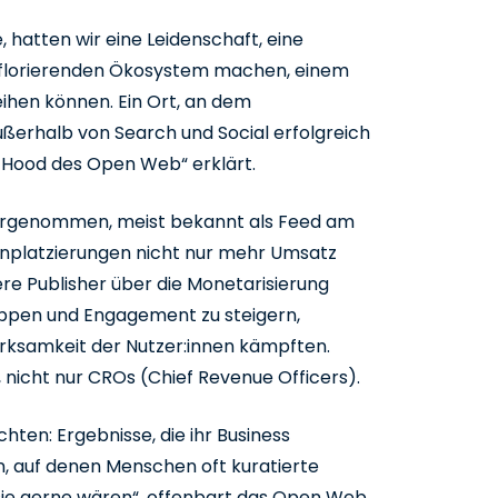
 hatten wir eine Leidenschaft, eine
 florierenden Ökosystem machen, einem
ihen können. Ein Ort, an dem
erhalb von Search und Social erfolgreich
n Hood des Open Web“ erklärt.
vorgenommen, meist bekannt als Feed am
genplatzierungen nicht nur mehr Umsatz
re Publisher über die Monetarisierung
gruppen und Engagement zu steigern,
rksamkeit der Nutzer:innen kämpften.
 nicht nur CROs (Chief Revenue Officers).
ten: Ergebnisse, die ihr Business
n, auf denen Menschen oft kuratierte
r sie gerne wären“, offenbart das Open Web