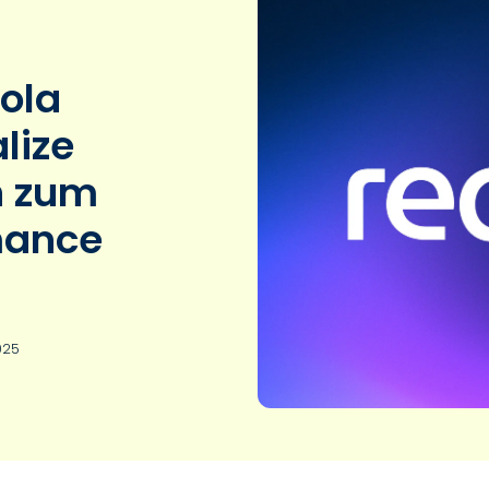
ola
lize
n zum
mance
025