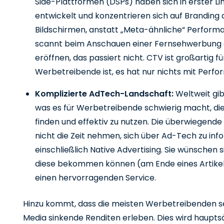
Side-Plattformen (DSPs) haben sich in erster 
entwickelt und konzentrieren sich auf Branding
Bildschirmen, anstatt „Meta-ähnliche“ Perform
scannt beim Anschauen einer Fernsehwerbung e
eröffnen, das passiert nicht. CTV ist großartig f
Werbetreibende ist, es hat nur nichts mit Per
Komplizierte AdTech-Landschaft:
Weltweit gi
was es für Werbetreibende schwierig macht, die
finden und effektiv zu nutzen. Die überwiegend
nicht die Zeit nehmen, sich über Ad-Tech zu info
einschließlich Native Advertising. Sie wünschen 
diese bekommen können (am Ende eines Artikels
einen hervorragenden Service.
Hinzu kommt, dass die meisten Werbetreibenden sel
Media sinkende Renditen erleben. Dies wird haupts