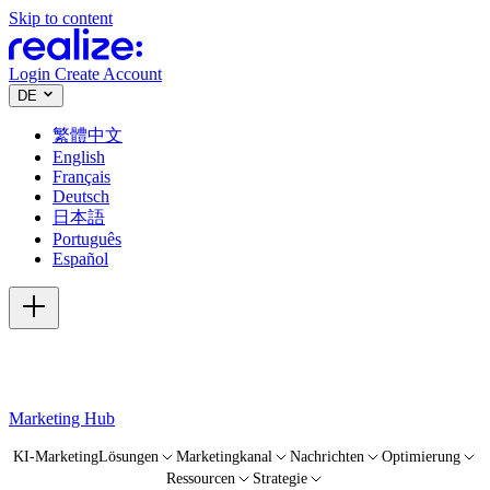
Skip to content
Login
Create Account
DE
繁體中文
English
Français
Deutsch
日本語
Português
Español
Marketing Hub
KI-Marketing
Lösungen
Marketingkanal
Nachrichten
Optimierung
Ressourcen
Strategie