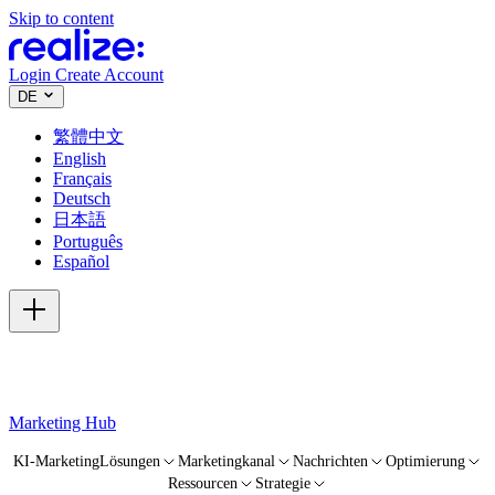
Skip to content
Login
Create Account
DE
繁體中文
English
Français
Deutsch
日本語
Português
Español
Marketing Hub
KI-Marketing
Lösungen
Marketingkanal
Nachrichten
Optimierung
Ressourcen
Strategie