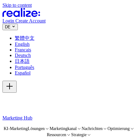
Skip to content
Login
Create Account
DE
繁體中文
English
Français
Deutsch
日本語
Português
Español
Marketing Hub
KI-Marketing
Lösungen
Marketingkanal
Nachrichten
Optimierung
Ressourcen
Strategie