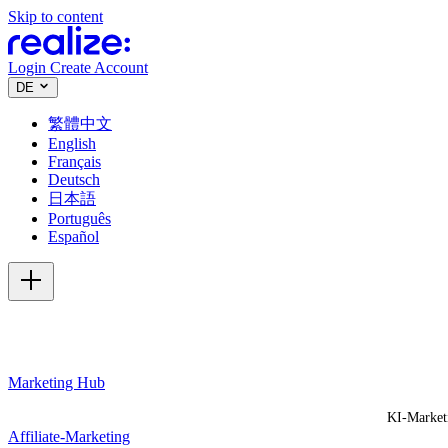
Skip to content
Login
Create Account
DE
繁體中文
English
Français
Deutsch
日本語
Português
Español
Marketing Hub
KI-Market
Affiliate-Marketing