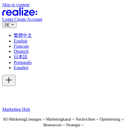
Skip to content
Login
Create Account
DE
繁體中文
English
Français
Deutsch
日本語
Português
Español
Marketing Hub
KI-Marketing
Lösungen
Marketingkanal
Nachrichten
Optimierung
Ressourcen
Strategie