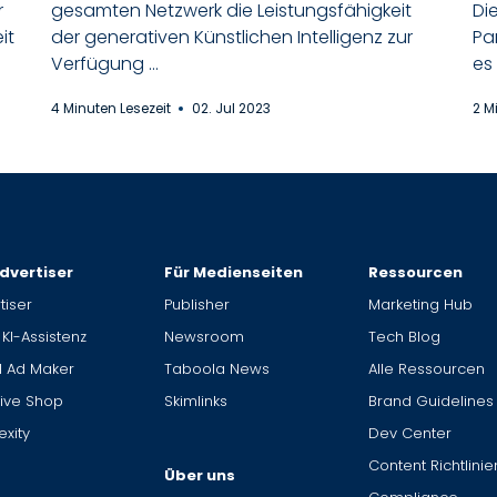
r
gesamten Netzwerk die Leistungsfähigkeit
Di
it
der generativen Künstlichen Intelligenz zur
Pa
Verfügung ...
es
4 Minuten Lesezeit
02. Jul 2023
2 M
dvertiser
Für Medienseiten
Ressourcen
tiser
Publisher
Marketing Hub
 KI-Assistenz
Newsroom
Tech Blog
I Ad Maker
Taboola News
Alle Ressourcen
ive Shop
Skimlinks
Brand Guidelines
xity
Dev Center
Content Richtlinie
Über uns