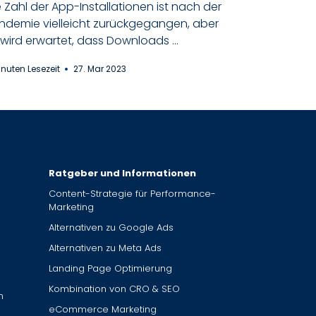
e Zahl der App-Installationen ist nach der
ndemie vielleicht zurückgegangen, aber
 wird erwartet, dass Downloads ...
inuten Lesezeit
27. Mar 2023
Ratgeber und Informationen
Content-Strategie für Performance-
Marketing
Alternativen zu Google Ads
Alternativen zu Meta Ads
Landing Page Optimierung
Kombination von CRO & SEO
n
eCommerce Marketing