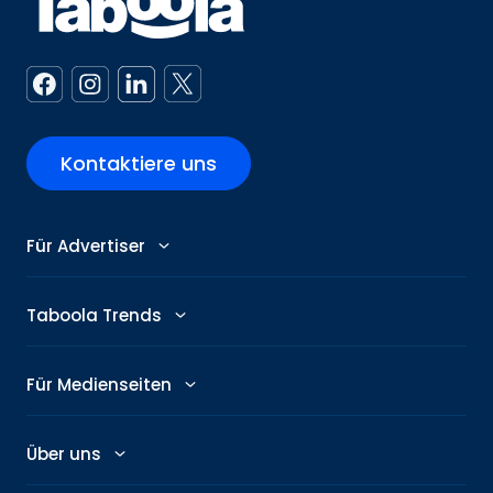
Kontaktiere uns
Für Advertiser
Advertiser
Taboola Trends
Abby: KI-Assistenz
Werbemittel-Trends
Für Medienseiten
GenAI Ad Maker
Themen-Trends
Publisher
Über uns
Creative Shop
Bilder-Trends