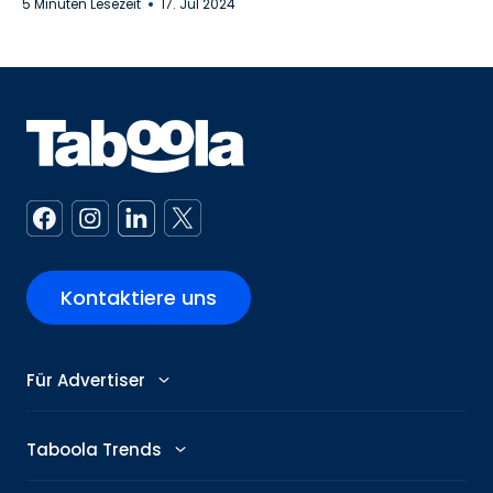
5 Minuten Lesezeit
17. Jul 2024
Kontaktiere uns
Für Advertiser
Advertiser
Taboola Trends