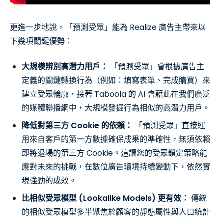
更進一步地說，「預測受眾」能為 Realize 廣告主帶來以
下幾項關鍵優勢：
大規模辨別高潛力用戶：
「預測受眾」會根據廣告主
定義的關鍵轉換行為（例如：填寫表單、完成購買）來
建立受眾輪廓，接著 Taboola 的 AI 會藉此在我們廣泛
的媒體聯播網中，大規模發掘行為相似的高潛力用戶。
降低對第三方 Cookie 的依賴：
「預測受眾」直接運
用來自客戶的第一方數據確保成果的準確性，無須依賴
即將退場的第三方 Cookie。這讓您的受眾鎖定策略能
應對未來的挑戰，在數位廣告環境持續變動下，依然實
現強勁的成效。
比相似受眾模型 (Lookalike Models) 更有效：
傳統
的相似受眾模型多半聚焦於顧客的靜態屬性與人口統計