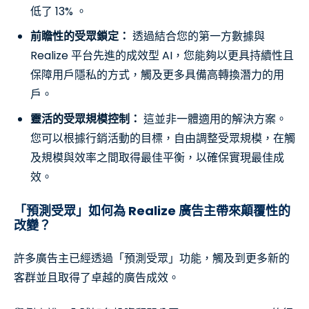
低了 13% 。
前瞻性的受眾鎖定：
透過結合您的第一方數據與
Realize 平台先進的成效型 AI，您能夠以更具持續性且
保障用戶隱私的方式，觸及更多具備高轉換潛力的用
戶。
靈活的受眾規模控制：
這並非一體適用的解決方案。
您可以根據行銷活動的目標，自由調整受眾規模，在觸
及規模與效率之間取得最佳平衡，以確保實現最佳成
效。
「預測受眾」如何為 Realize 廣告主帶來顛覆性的
改變？
許多廣告主已經透過「預測受眾」功能，觸及到更多新的
客群並且取得了卓越的廣告成效。