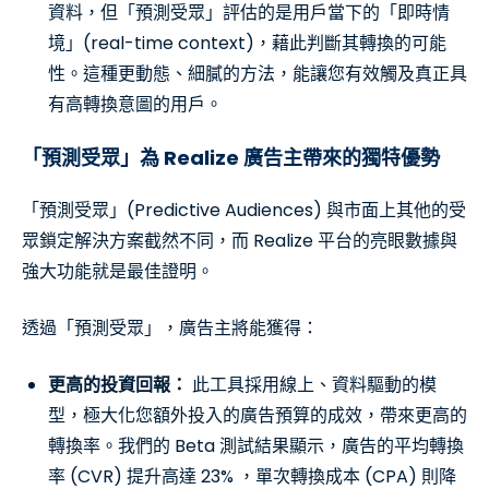
資料，但「預測受眾」評估的是用戶當下的「即時情
境」(real-time context)，藉此判斷其轉換的可能
性。這種更動態、細膩的方法，能讓您有效觸及真正具
有高轉換意圖的用戶。
「預測受眾」為 Realize 廣告主帶來的獨特優勢
「預測受眾」(Predictive Audiences) 與市面上其他的受
眾鎖定解決方案截然不同，而 Realize 平台的亮眼數據與
強大功能就是最佳證明。
透過「預測受眾」，廣告主將能獲得：
更高的投資回報：
此工具採用線上、資料驅動的模
型，極大化您額外投入的廣告預算的成效，帶來更高的
轉換率。我們的 Beta 測試結果顯示，廣告的平均轉換
率 (CVR) 提升高達 23% ，單次轉換成本 (CPA) 則降