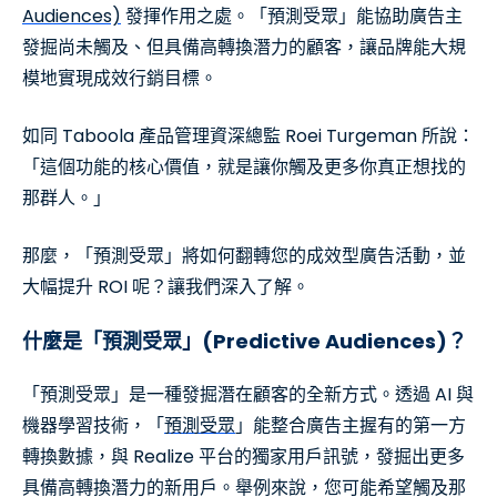
Audiences)
發揮作用之處。「預測受眾」能協助廣告主
發掘尚未觸及、但具備高轉換潛力的顧客，讓品牌能大規
模地實現成效行銷目標。
如同 Taboola 產品管理資深總監 Roei Turgeman 所說：
「這個功能的核心價值，就是讓你觸及更多你真正想找的
那群人。」
那麼，「預測受眾」將如何翻轉您的成效型廣告活動，並
大幅提升 ROI 呢？讓我們深入了解。
什麼是「預測受眾」(Predictive Audiences)？
「預測受眾」是一種發掘潛在顧客的全新方式。透過 AI 與
機器學習技術，「
預測受眾
」能整合廣告主握有的第一方
轉換數據，與 Realize 平台的獨家用戶訊號，發掘出更多
具備高轉換潛力的新用戶。舉例來說，您可能希望觸及那