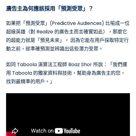
廣告主為何應該採用「預測受眾」？
如果把「預測受眾」(Predictive Audiences) 比喻成一位
超級英雄（對 Realize 的廣告主而言確實如此），那麼它
的超能力就是「預見未來」， 因為它能在用戶採取特定行
動之前，就準確預測並辨識出這些潛力受眾。
如同 Taboola 演算法工程師 Boaz Shor 所說：「我們運
用 Taboola 的獨家資料與技術，幫助身為廣告主的您，
找到最精準的用戶。」