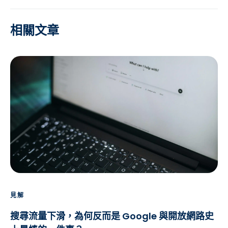
相關文章
見解
搜尋流量下滑，為何反而是 Google 與開放網路史