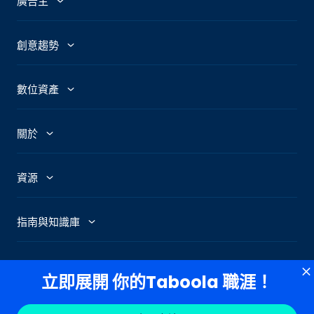
廣告主
廣告主
創意趨勢
Abby：AI廣告助理
廣告趨勢
數位資產
GenAI Ad Maker
熱門話題
媒體
關於
Creative Shop
熱門圖片
Newsroom
我們的故事
Connexity
資源
標題分析工具
Taboola News
社會責任
Taboola部落格
指南與知識庫
Skimlinks
招賢納士
工程師部落格
成效行銷入門指南
隱私權政策
cookie政策
使用者條款
選擇不加入
辦公室
立即展開 你的Taboola 職涯！
所有資源
第三方廣告
經濟衰退中的行銷策略
新聞中心