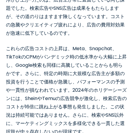
題でした。検索広告やSNS広告は成果をもたらします
が、その道のりはますます険しくなっています。コスト
の急騰やクリエイティブ疲れにより、広告の費用対効果
が急速に低下しているのです。
これらの広告コストの上昇は、Meta、Snapchat、
TikTokのCPMがパンデミック時の低水準から大幅に上昇
し、Google検索も同様に高騰していることからも明ら
かです。さらに、特定の時期に大規模な広告主が多額の
投資を行うことで価格が急騰し、パフォーマンスの予測
や一貫性が損なわれています。2024年のホリデーシーズ
ンには、SheinやTemuの広告競争が激化し、検索広告の
コストが16倍に跳ね上がる事態も発生しました。この状
況は持続可能ではありません。さらに、検索やSNS以外
に、マーケティングミックスを多様化できる一貫した選
択肢が中々存在しないのが現状です。