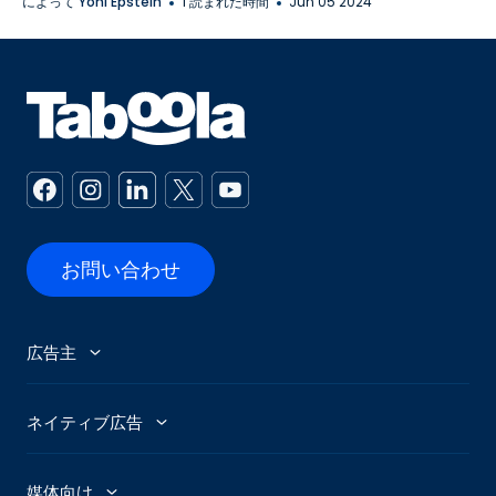
によって
Yoni Epstein
1 読まれた時間
Jun 05 2024
お問い合わせ
広告主
広告主
ネイティブ広告
Abby - AI広告アシスタント
広告トレンド
媒体向け