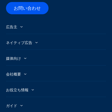
お問い合わせ
広告主
広告主
ネイティブ広告
Abby - AI広告アシスタント
広告トレンド
媒体向け
GenAI Ad Maker
話題のトピック
パブリッシャー
会社概要
クリエイティブショップ
話題のイメージ
Newsroom
ストーリー
Connexity
お役立ち情報
ヘッドライン分析
Taboola News
社会的責任
Marketing Hub
ガイド
Skimlinks