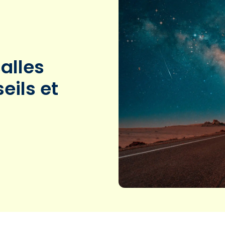
salles
eils et
3