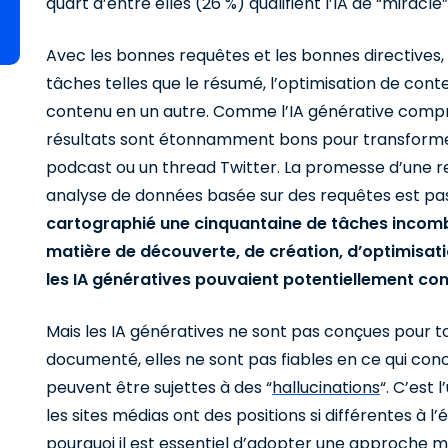
quart d’entre elles (26 %) qualifient l’IA de “miracle”
Avec les bonnes requêtes et les bonnes directives, 
tâches telles que le résumé, l’optimisation de cont
contenu en un autre. Comme l’IA générative compre
résultats sont étonnamment bons pour transformer 
podcast ou un thread Twitter. La promesse d’une r
analyse de données basée sur des requêtes est pa
cartographié une cinquantaine de tâches incomb
matière de découverte, de création, d’optimisati
les IA génératives pouvaient potentiellement cont
Mais les IA génératives ne sont pas conçues pour 
documenté, elles ne sont pas fiables en ce qui concer
peuvent être sujettes à des “
hallucinations
“. C’est 
les sites médias ont des positions si différentes à l
pourquoi il est essentiel d’adopter une approche 