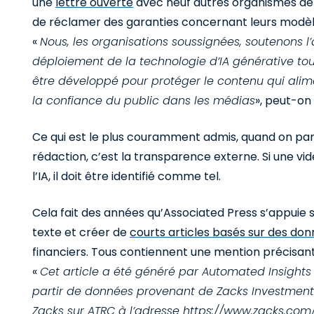
une
lettre ouverte
avec neuf autres organismes de
de réclamer des garanties concernant leurs modèl
«
Nous, les organisations soussignées, soutenons 
déploiement de la technologie d’IA générative tou
être développé pour protéger le contenu qui alimen
la confiance du public dans les médias
», peut-on y
Ce qui est le plus couramment admis, quand on parl
rédaction, c’est la transparence externe. Si une vid
l’IA, il doit être identifié comme tel.
Cela fait des années qu’Associated Press s’appuie s
texte et créer de
courts articles basés sur des do
financiers. Tous contiennent une mention précisant 
«
Cet article a été généré par Automated Insights 
partir de données provenant de Zacks Investment
Zacks sur ATRC à l’adresse
https://www.zacks.com