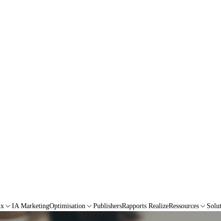
ux
IA Marketing
Optimisation
Publishers
Rapports Realize
Ressources
Solu