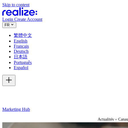
Skip to content
Login
Create Account
FR
繁體中文
English
Français
Deutsch
日本語
Português
Español
Marketing Hub
Actualités
Cana