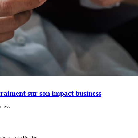
 vraiment sur son impact business
siness
mances avec Realize.