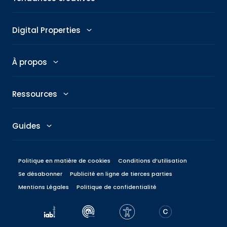
Abby : Assistant IA
Tendances publicitaires
Digital Properties
GenAI Ad Maker
Sujets du moment
Éditeurs
À propos
Creative Shop
Tendances créatives
Newsroom
Notre Histoire
Connexity
Ressources
Analyseur de titres
Taboola News
RSE
Marketing Hub
Guides
Skimlinks
Carrières
Blog d'ingénierie
Contenu pour marketing à la performance
Politique en matière de cookies
Conditions d’utilisation
Bureaux
Toutes nos ressources
Se désabonner
Publicité en ligne de tierces parties
Objectifs de marketing à la performance
Mentions Légales
Communiqués de presse
Politique de confidentialité
Identité de marque
CRO & SEO
Management
R&D