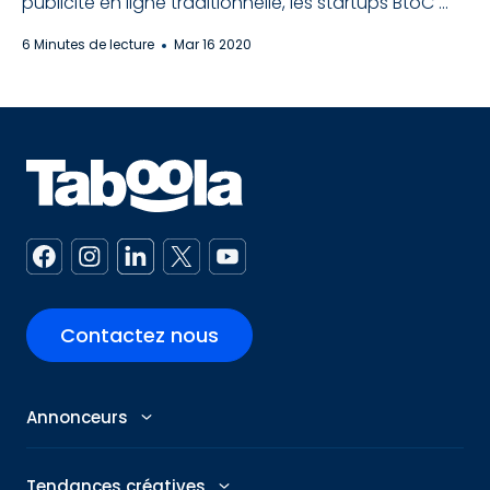
publicité en ligne traditionnelle, les startups BtoC ...
6 Minutes de lecture
Mar 16 2020
Contactez nous
Annonceurs
Annonceurs
Tendances créatives