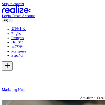
Skip to content
Login
Create Account
FR
繁體中文
English
Français
Deutsch
日本語
Português
Español
Marketing Hub
Actualités
Cana