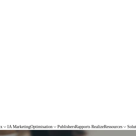
ux
IA Marketing
Optimisation
Publishers
Rapports Realize
Ressources
Solu