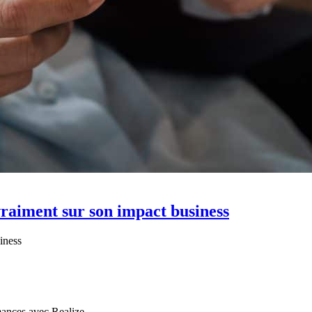
 vraiment sur son impact business
siness
mances avec Realize.