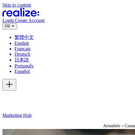
Skip to content
Login
Create Account
FR
繁體中文
English
Français
Deutsch
日本語
Português
Español
Marketing Hub
Actualités
Cana