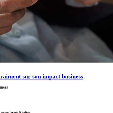
 vraiment sur son impact business
siness
mances avec Realize.