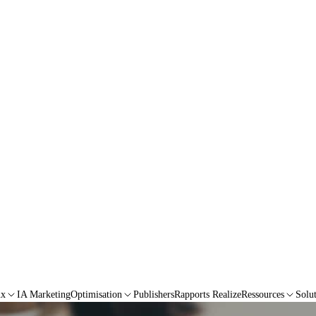
ux
IA Marketing
Optimisation
Publishers
Rapports Realize
Ressources
Solu