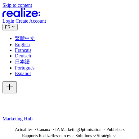
Skip to content
Login
Create Account
FR
繁體中文
English
Français
Deutsch
日本語
Português
Español
Marketing Hub
Actualités
Canaux
IA Marketing
Optimisation
Publishers
Rapports Realize
Ressources
Solutions
Stratégie