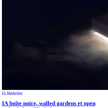
IA Marketing
IA boîte noire, walled gardens et open