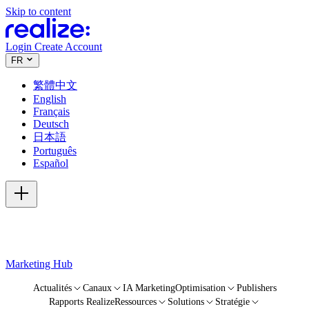
Skip to content
Login
Create Account
FR
繁體中文
English
Français
Deutsch
日本語
Português
Español
Marketing Hub
Actualités
Canaux
IA Marketing
Optimisation
Publishers
Rapports Realize
Ressources
Solutions
Stratégie