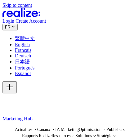
Skip to content
Login
Create Account
FR
繁體中文
English
Français
Deutsch
日本語
Português
Español
Marketing Hub
Actualités
Canaux
IA Marketing
Optimisation
Publishers
Rapports Realize
Ressources
Solutions
Stratégie