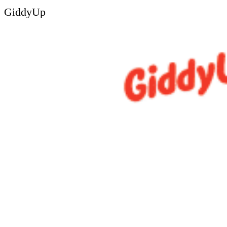
GiddyUp