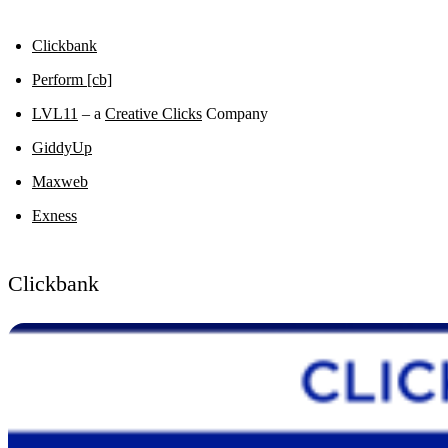
Clickbank
Perform [cb]
LVL11
– a
Creative Clicks
Company
GiddyUp
Maxweb
Exness
Clickbank