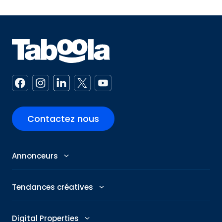
Contactez nous
Annonceurs
Annonceurs
Tendances créatives
Abby : Assistant IA
Tendances publicitaires
Digital Properties