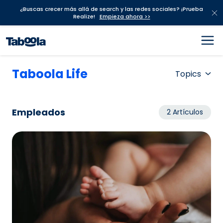
¿Buscas crecer más allá de search y las redes sociales? ¡Prueba
Realize!
Empieza ahora >>
Taboola Life
Topics
Empleados
2 Artículos