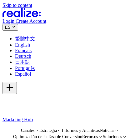
Skip to content
Login
Create Account
ES
繁體中文
English
Français
Deutsch
日本語
Português
Español
Marketing Hub
Canales
Estrategia
Informes y Analíticas
Noticias
Optimización de la Tasa de Conversión
Recursos
Soluciones