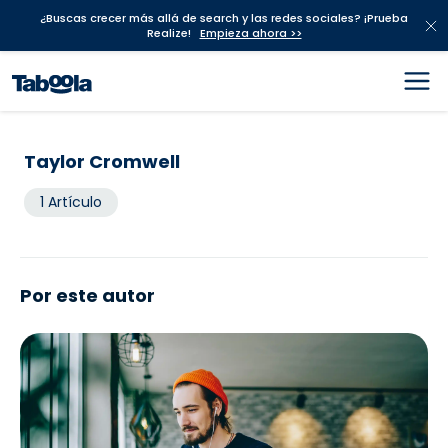
¿Buscas crecer más allá de search y las redes sociales? ¡Prueba
Realize!
Empieza ahora >>
Taylor Cromwell
1 Artículo
Por este autor