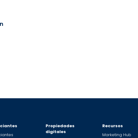
en
ciantes
Propiedades
Recursos
digitales
iantes
Marketing Hub