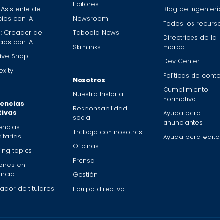
Editores
 Asistente de
Blog de ingenierí
ios con IA
Newsroom
Todos los recurs
: Creador de
Taboola News
Directrices de la
ios con IA
Skimlinks
marca
ive Shop
Dev Center
xity
Políticas de cont
Nosotros
Cumplimiento
Nuestra historia
normativo
encias
Responsabilidad
tivas
Ayuda para
social
anunciantes
encias
Trabaja con nosotros
itarias
Ayuda para edito
Oficinas
ing topics
Prensa
enes en
encia
Gestión
zador de titulares
Equipo directivo