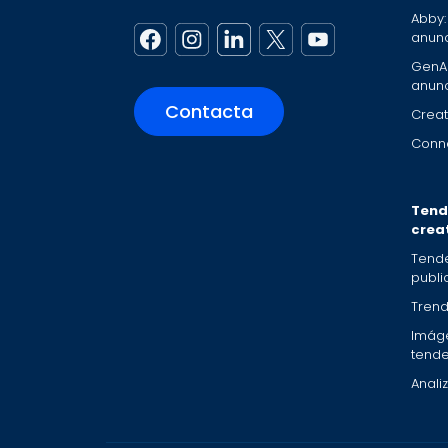
Abby:
anunc
GenAI
anunc
Contacta
Creat
Conne
Tend
crea
Tend
public
Trend
Imág
tend
Anali