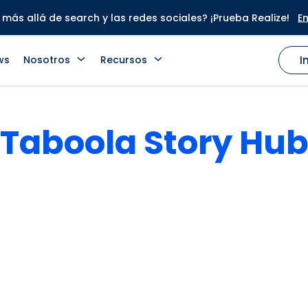
más allá de search y las redes sociales? ¡Prueba Realize!
E
ws
Nosotros
Recursos
I
Taboola Story Hu