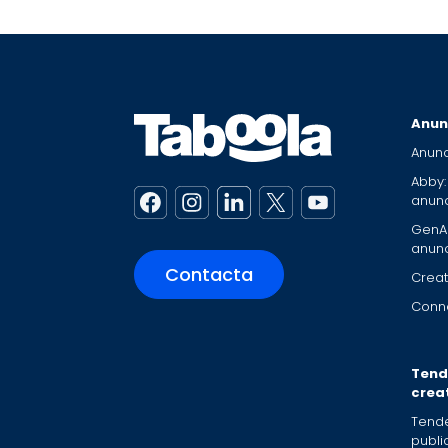
Anun
Anunc
Abby:
anunc
GenAI
anunc
Contacta
Creat
Conne
Tend
crea
Tend
public