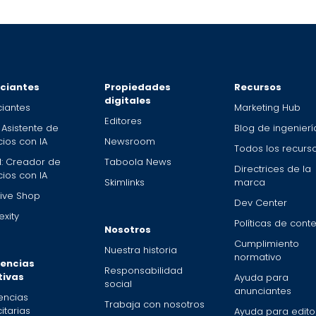
ciantes
Propiedades
Recursos
digitales
iantes
Marketing Hub
Editores
 Asistente de
Blog de ingenierí
ios con IA
Newsroom
Todos los recurs
: Creador de
Taboola News
Directrices de la
ios con IA
Skimlinks
marca
ive Shop
Dev Center
xity
Políticas de cont
Nosotros
Cumplimiento
Nuestra historia
normativo
encias
Responsabilidad
tivas
Ayuda para
social
anunciantes
encias
Trabaja con nosotros
itarias
Ayuda para edito